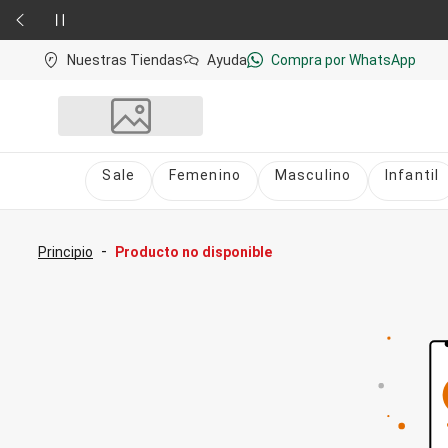
Nuestras Tiendas
Ayuda
Compra por WhatsApp
Sale
Femenino
Masculino
Infantil
Sale
nú
Sale Femenino
-
Principio
Producto no disponible
Sale Masculino
Sale Infantil
Todo en Sale
Femenino
Vestidos
Largo
Corto y Medio
Bermudas y Shorts
Bermuda
Deportivo
Jean