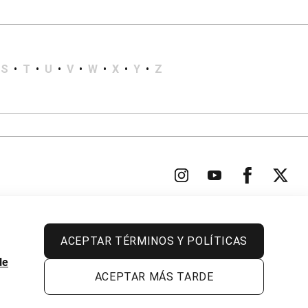
S
•
T
•
U
•
V
•
W
•
X
•
Y
•
Z
ACEPTAR TÉRMINOS Y POLÍTICAS
Todos los derechos reservados.
de
ACEPTAR MÁS TARDE