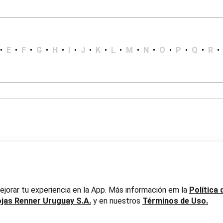
•
E
•
F
•
G
•
H
•
I
•
J
•
K
•
L
•
M
•
N
•
O
•
P
•
Q
•
R
•
er Uruguay S.A. RUT 217737800019
jorar tu experiencia en la App. Más información em la
Política 
ojas Renner Uruguay S.A.
y en nuestros
Términos de Uso.