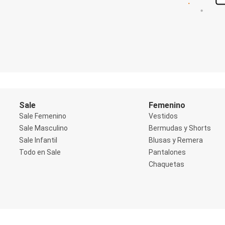
Shorts
Social
Blusas y Remera
Body
Cropped
Deportivo
Manga 3/4
Manga Corta
Manga Larga
Musculosa
Soutien sin Bretel
Sale
Femenino
Pantalones
Sale Femenino
Vestidos
Algodón
Sale Masculino
Bermudas y Shorts
Casual
Sale Infantil
Blusas y Remera
Clochard
Deportivo
Todo en Sale
Pantalones
Jean
Chaquetas
Jogger
Legging
Pantacourt
Pantalona
Social
Chaquetas