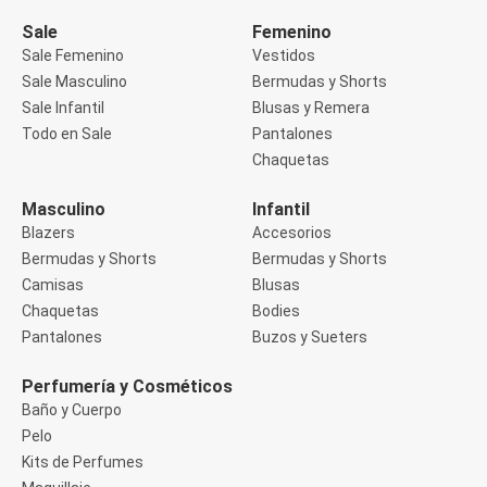
Manga 3/4
Manga Corta
Sale
Femenino
Manga Larga
Sale Femenino
Vestidos
Musculosa
Sale Masculino
Bermudas y Shorts
Soutien sin Bretel
Sale Infantil
Blusas y Remera
Pantalones
Algodón
Todo en Sale
Pantalones
Casual
Chaquetas
Clochard
Deportivo
Masculino
Infantil
Jean
Blazers
Accesorios
Jogger
Legging
Bermudas y Shorts
Bermudas y Shorts
Pantacourt
Camisas
Blusas
Pantalona
Chaquetas
Bodies
Social
Pantalones
Buzos y Sueters
Chaquetas
Blazers
Chaquetas
Perfumería y Cosméticos
Chaquetas de punto
Baño y Cuerpo
Saco liviano
Pelo
Sacos de invierno
Kits de Perfumes
Trench Coats
Buzos y Sueters