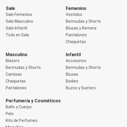
Manga 3/4
Manga Corta
Sale
Femenino
Manga Larga
Sale Femenino
Vestidos
Musculosa
Sale Masculino
Bermudas y Shorts
Soutien sin Bretel
Sale Infantil
Blusas y Remera
Pantalones
Algodón
Todo en Sale
Pantalones
Casual
Chaquetas
Clochard
Deportivo
Masculino
Infantil
Jean
Blazers
Accesorios
Jogger
Legging
Bermudas y Shorts
Bermudas y Shorts
Pantacourt
Camisas
Blusas
Pantalona
Chaquetas
Bodies
Social
Pantalones
Buzos y Sueters
Chaquetas
Blazers
Chaquetas
Perfumería y Cosméticos
Chaquetas de punto
Baño y Cuerpo
Saco liviano
Pelo
Sacos de invierno
Kits de Perfumes
Trench Coats
Buzos y Sueters