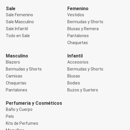
Manga 3/4
Manga Corta
Sale
Femenino
Manga Larga
Sale Femenino
Vestidos
Musculosa
Sale Masculino
Bermudas y Shorts
Soutien sin Bretel
Sale Infantil
Blusas y Remera
Pantalones
Algodón
Todo en Sale
Pantalones
Casual
Chaquetas
Clochard
Deportivo
Masculino
Infantil
Jean
Blazers
Accesorios
Jogger
Legging
Bermudas y Shorts
Bermudas y Shorts
Pantacourt
Camisas
Blusas
Pantalona
Chaquetas
Bodies
Social
Pantalones
Buzos y Sueters
Chaquetas
Blazers
Chaquetas
Perfumería y Cosméticos
Chaquetas de punto
Baño y Cuerpo
Saco liviano
Pelo
Sacos de invierno
Kits de Perfumes
Trench Coats
Buzos y Sueters