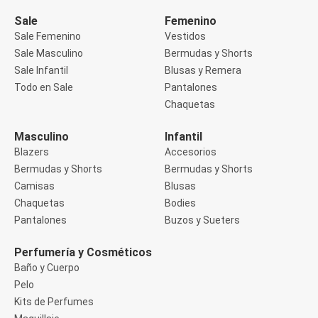
Manga 3/4
Manga Corta
Sale
Femenino
Manga Larga
Sale Femenino
Vestidos
Musculosa
Sale Masculino
Bermudas y Shorts
Soutien sin Bretel
Sale Infantil
Blusas y Remera
Pantalones
Algodón
Todo en Sale
Pantalones
Casual
Chaquetas
Clochard
Deportivo
Masculino
Infantil
Jean
Blazers
Accesorios
Jogger
Legging
Bermudas y Shorts
Bermudas y Shorts
Pantacourt
Camisas
Blusas
Pantalona
Chaquetas
Bodies
Social
Pantalones
Buzos y Sueters
Chaquetas
Blazers
Chaquetas
Perfumería y Cosméticos
Chaquetas de punto
Baño y Cuerpo
Saco liviano
Pelo
Sacos de invierno
Kits de Perfumes
Trench Coats
Buzos y Sueters