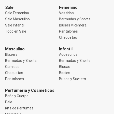
Manga 3/4
Manga Corta
Sale
Femenino
Manga Larga
Sale Femenino
Vestidos
Musculosa
Sale Masculino
Bermudas y Shorts
Soutien sin Bretel
Sale Infantil
Blusas y Remera
Pantalones
Algodón
Todo en Sale
Pantalones
Casual
Chaquetas
Clochard
Deportivo
Masculino
Infantil
Jean
Blazers
Accesorios
Jogger
Legging
Bermudas y Shorts
Bermudas y Shorts
Pantacourt
Camisas
Blusas
Pantalona
Chaquetas
Bodies
Social
Pantalones
Buzos y Sueters
Chaquetas
Blazers
Chaquetas
Perfumería y Cosméticos
Chaquetas de punto
Baño y Cuerpo
Saco liviano
Pelo
Sacos de invierno
Kits de Perfumes
Trench Coats
Buzos y Sueters