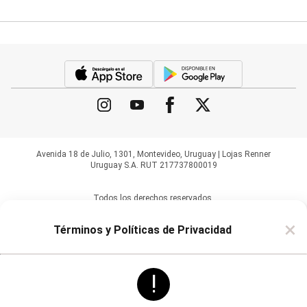
Accesorios
Trabaja con Nosotros
Calzados
Carteras
Reglamentos, Política de Cambios y Devoluciones
Bijouterie
Inversores
Masculino
Blazers
Política de Privacidad
Bermudas y Shorts
Algodón
Términos de Uso
Deportivo
Jean
Seguí tu Pedido
Playa
Sarga
Avenida 18 de Julio, 1301, Montevideo, Uruguay | Lojas Renner
Camisas
Uruguay S.A. RUT 217737800019
Manga Corta
Manga Larga
Todos los derechos reservados.
Chaquetas
Blazers
×
Términos y Políticas de Privacidad
Chaquetas
Sacos
Pantalones
Algodón
!
Casual
Deportivo