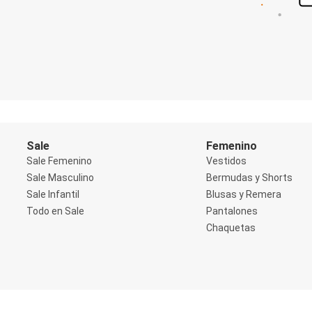
Shorts
Social
Blusas y Remera
Body
Cropped
Deportivo
Manga 3/4
Manga Corta
Manga Larga
Musculosa
Soutien sin Bretel
Sale
Femenino
Pantalones
Sale Femenino
Vestidos
Algodón
Sale Masculino
Bermudas y Shorts
Casual
Sale Infantil
Blusas y Remera
Clochard
Deportivo
Todo en Sale
Pantalones
Jean
Chaquetas
Jogger
Legging
Pantacourt
Pantalona
Social
Chaquetas