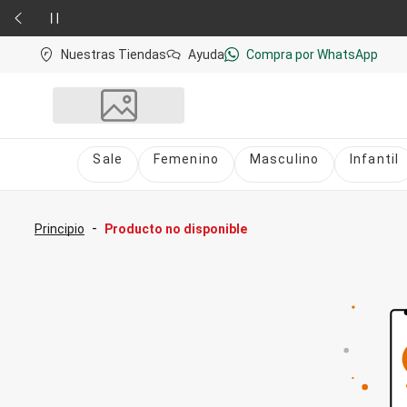
Nuestras Tiendas
Ayuda
Compra por WhatsApp
Sale
Femenino
Masculino
Infantil
Sale
nú
Sale Femenino
-
Principio
Producto no disponible
Sale Masculino
Sale Infantil
Todo en Sale
Femenino
Vestidos
Largo
Corto y Medio
Bermudas y Shorts
Bermuda
Deportivo
Jean