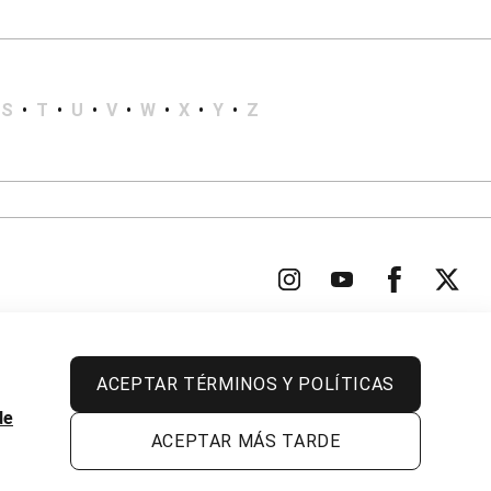
S
•
T
•
U
•
V
•
W
•
X
•
Y
•
Z
ACEPTAR TÉRMINOS Y POLÍTICAS
Todos los derechos reservados.
de
ACEPTAR MÁS TARDE