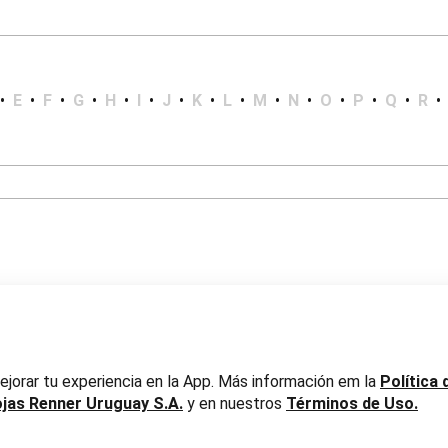
•
E
•
F
•
G
•
H
•
I
•
J
•
K
•
L
•
M
•
N
•
O
•
P
•
Q
•
R
•
er Uruguay S.A. RUT 217737800019
jorar tu experiencia en la App. Más información em la
Política 
ojas Renner Uruguay S.A.
y en nuestros
Términos de Uso.