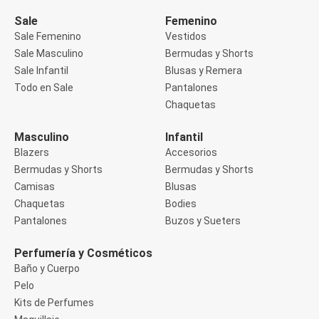
Manga 3/4
Manga Corta
Sale
Femenino
Manga Larga
Sale Femenino
Vestidos
Musculosa
Sale Masculino
Bermudas y Shorts
Soutien sin Bretel
Sale Infantil
Blusas y Remera
Pantalones
Algodón
Todo en Sale
Pantalones
Casual
Chaquetas
Clochard
Deportivo
Masculino
Infantil
Jean
Blazers
Accesorios
Jogger
Legging
Bermudas y Shorts
Bermudas y Shorts
Pantacourt
Camisas
Blusas
Pantalona
Chaquetas
Bodies
Social
Pantalones
Buzos y Sueters
Chaquetas
Blazers
Chaquetas
Perfumería y Cosméticos
Chaquetas de punto
Baño y Cuerpo
Saco liviano
Pelo
Sacos de invierno
Kits de Perfumes
Trench Coats
Buzos y Sueters