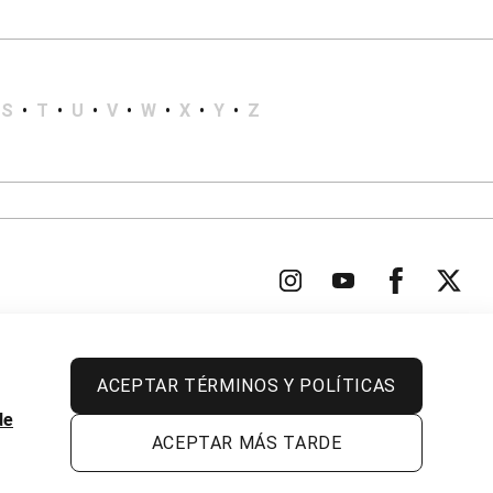
S
•
T
•
U
•
V
•
W
•
X
•
Y
•
Z
ACEPTAR TÉRMINOS Y POLÍTICAS
Todos los derechos reservados.
de
ACEPTAR MÁS TARDE