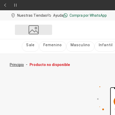
Nuestras Tiendas
Ayuda
Compra por WhatsApp
Sale
Femenino
Masculino
Infantil
Sale
nú
Sale Femenino
-
Principio
Producto no disponible
Sale Masculino
Sale Infantil
Todo en Sale
Femenino
Vestidos
Largo
Corto y Medio
Bermudas y Shorts
Bermuda
Deportivo
Jean