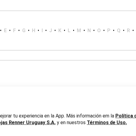
•
E
•
F
•
G
•
H
•
I
•
J
•
K
•
L
•
M
•
N
•
O
•
P
•
Q
•
R
•
er Uruguay S.A. RUT 217737800019
jorar tu experiencia en la App. Más información em la
Política 
ojas Renner Uruguay S.A.
y en nuestros
Términos de Uso.