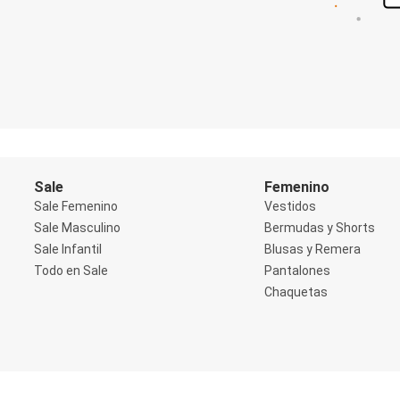
Shorts
Social
Blusas y Remera
Body
Cropped
Deportivo
Manga 3/4
Manga Corta
Manga Larga
Musculosa
Soutien sin Bretel
Sale
Femenino
Pantalones
Sale Femenino
Vestidos
Algodón
Sale Masculino
Bermudas y Shorts
Casual
Sale Infantil
Blusas y Remera
Clochard
Deportivo
Todo en Sale
Pantalones
Jean
Chaquetas
Jogger
Legging
Pantacourt
Pantalona
Social
Chaquetas