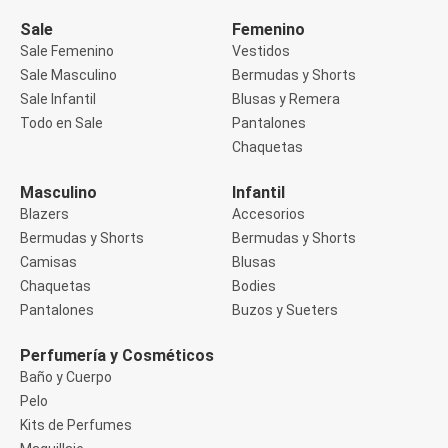
Manga 3/4
Manga Corta
Sale
Femenino
Manga Larga
Sale Femenino
Vestidos
Musculosa
Sale Masculino
Bermudas y Shorts
Soutien sin Bretel
Sale Infantil
Blusas y Remera
Pantalones
Algodón
Todo en Sale
Pantalones
Casual
Chaquetas
Clochard
Deportivo
Masculino
Infantil
Jean
Blazers
Accesorios
Jogger
Legging
Bermudas y Shorts
Bermudas y Shorts
Pantacourt
Camisas
Blusas
Pantalona
Chaquetas
Bodies
Social
Pantalones
Buzos y Sueters
Chaquetas
Blazers
Chaquetas
Perfumería y Cosméticos
Chaquetas de punto
Baño y Cuerpo
Saco liviano
Pelo
Sacos de invierno
Kits de Perfumes
Trench Coats
Buzos y Sueters