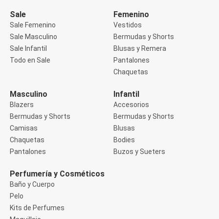
Manga 3/4
Manga Corta
Sale
Femenino
Manga Larga
Sale Femenino
Vestidos
Musculosa
Sale Masculino
Bermudas y Shorts
Soutien sin Bretel
Sale Infantil
Blusas y Remera
Pantalones
Algodón
Todo en Sale
Pantalones
Casual
Chaquetas
Clochard
Deportivo
Masculino
Infantil
Jean
Blazers
Accesorios
Jogger
Legging
Bermudas y Shorts
Bermudas y Shorts
Pantacourt
Camisas
Blusas
Pantalona
Chaquetas
Bodies
Social
Pantalones
Buzos y Sueters
Chaquetas
Blazers
Chaquetas
Perfumería y Cosméticos
Chaquetas de punto
Baño y Cuerpo
Saco liviano
Pelo
Sacos de invierno
Kits de Perfumes
Trench Coats
Buzos y Sueters