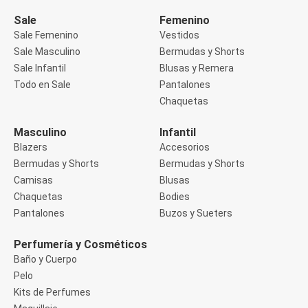
Manga 3/4
Manga Corta
Sale
Femenino
Manga Larga
Sale Femenino
Vestidos
Musculosa
Sale Masculino
Bermudas y Shorts
Soutien sin Bretel
Sale Infantil
Blusas y Remera
Pantalones
Algodón
Todo en Sale
Pantalones
Casual
Chaquetas
Clochard
Deportivo
Masculino
Infantil
Jean
Blazers
Accesorios
Jogger
Legging
Bermudas y Shorts
Bermudas y Shorts
Pantacourt
Camisas
Blusas
Pantalona
Chaquetas
Bodies
Social
Pantalones
Buzos y Sueters
Chaquetas
Blazers
Chaquetas
Perfumería y Cosméticos
Chaquetas de punto
Baño y Cuerpo
Saco liviano
Pelo
Sacos de invierno
Kits de Perfumes
Trench Coats
Buzos y Sueters