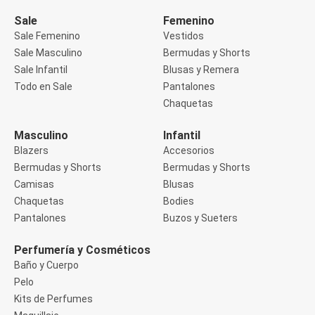
Manga 3/4
Manga Corta
Sale
Femenino
Manga Larga
Sale Femenino
Vestidos
Musculosa
Sale Masculino
Bermudas y Shorts
Soutien sin Bretel
Sale Infantil
Blusas y Remera
Pantalones
Algodón
Todo en Sale
Pantalones
Casual
Chaquetas
Clochard
Deportivo
Masculino
Infantil
Jean
Blazers
Accesorios
Jogger
Legging
Bermudas y Shorts
Bermudas y Shorts
Pantacourt
Camisas
Blusas
Pantalona
Chaquetas
Bodies
Social
Pantalones
Buzos y Sueters
Chaquetas
Blazers
Chaquetas
Perfumería y Cosméticos
Chaquetas de punto
Baño y Cuerpo
Saco liviano
Pelo
Sacos de invierno
Kits de Perfumes
Trench Coats
Buzos y Sueters