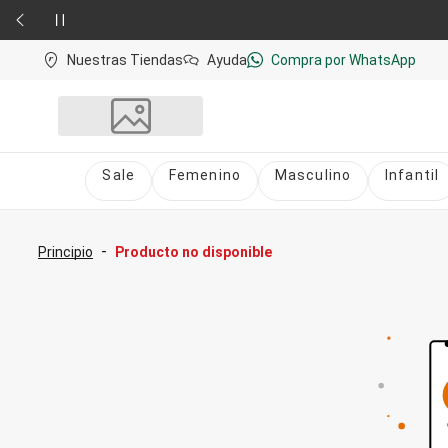
Nuestras Tiendas
Ayuda
Compra por WhatsApp
Sale
Femenino
Masculino
Infantil
Sale
nú
Sale Femenino
-
Principio
Producto no disponible
Sale Masculino
Sale Infantil
Todo en Sale
Femenino
Vestidos
Largo
Corto y Medio
Bermudas y Shorts
Bermuda
Deportivo
Jean