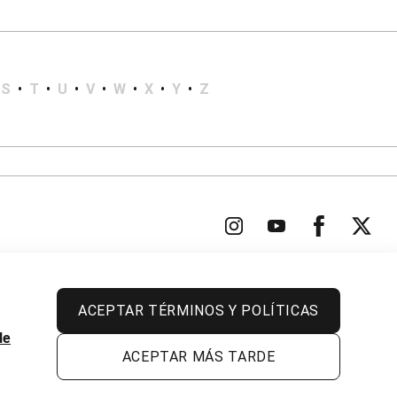
S
•
T
•
U
•
V
•
W
•
X
•
Y
•
Z
ACEPTAR TÉRMINOS Y POLÍTICAS
Todos los derechos reservados.
de
ACEPTAR MÁS TARDE