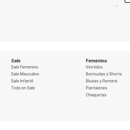
Shorts
Social
Blusas y Remera
Body
Cropped
Deportivo
Manga 3/4
Manga Corta
Manga Larga
Musculosa
Soutien sin Bretel
Sale
Femenino
Pantalones
Sale Femenino
Vestidos
Algodón
Sale Masculino
Bermudas y Shorts
Casual
Sale Infantil
Blusas y Remera
Clochard
Deportivo
Todo en Sale
Pantalones
Jean
Chaquetas
Jogger
Legging
Pantacourt
Pantalona
Social
Chaquetas