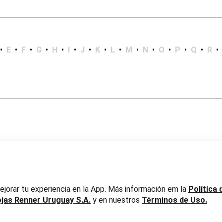
•
E
•
F
•
G
•
H
•
I
•
J
•
K
•
L
•
M
•
N
•
O
•
P
•
Q
•
R
•
er Uruguay S.A. RUT 217737800019
jorar tu experiencia en la App. Más información em la
Política 
ojas Renner Uruguay S.A.
y en nuestros
Términos de Uso.