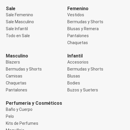
Manga 3/4
Manga Corta
Sale
Femenino
Manga Larga
Sale Femenino
Vestidos
Musculosa
Sale Masculino
Bermudas y Shorts
Soutien sin Bretel
Sale Infantil
Blusas y Remera
Pantalones
Algodón
Todo en Sale
Pantalones
Casual
Chaquetas
Clochard
Deportivo
Masculino
Infantil
Jean
Blazers
Accesorios
Jogger
Legging
Bermudas y Shorts
Bermudas y Shorts
Pantacourt
Camisas
Blusas
Pantalona
Chaquetas
Bodies
Social
Pantalones
Buzos y Sueters
Chaquetas
Blazers
Chaquetas
Perfumería y Cosméticos
Chaquetas de punto
Baño y Cuerpo
Saco liviano
Pelo
Sacos de invierno
Kits de Perfumes
Trench Coats
Buzos y Sueters