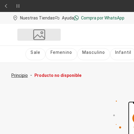
Nuestras Tiendas
Ayuda
Compra por WhatsApp
Sale
Femenino
Masculino
Infantil
Sale
nú
Sale Femenino
-
Principio
Producto no disponible
Sale Masculino
Sale Infantil
Todo en Sale
Femenino
Vestidos
Largo
Corto y Medio
Bermudas y Shorts
Bermuda
Deportivo
Jean