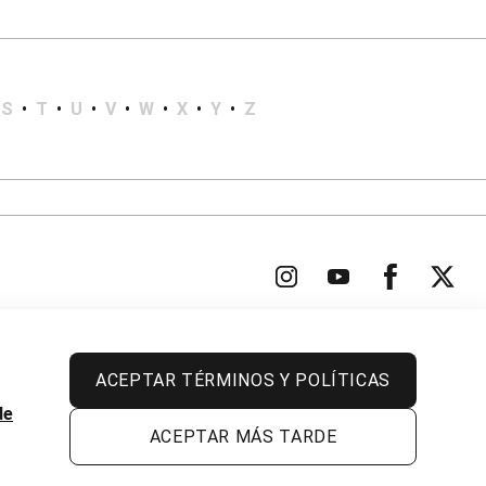
S
•
T
•
U
•
V
•
W
•
X
•
Y
•
Z
ACEPTAR TÉRMINOS Y POLÍTICAS
Todos los derechos reservados.
de
ACEPTAR MÁS TARDE