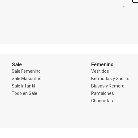
Shorts
Social
Blusas y Remera
Body
Cropped
Deportivo
Manga 3/4
Manga Corta
Manga Larga
Musculosa
Soutien sin Bretel
Sale
Femenino
Pantalones
Sale Femenino
Vestidos
Algodón
Sale Masculino
Bermudas y Shorts
Casual
Sale Infantil
Blusas y Remera
Clochard
Deportivo
Todo en Sale
Pantalones
Jean
Chaquetas
Jogger
Legging
Pantacourt
Pantalona
Social
Chaquetas