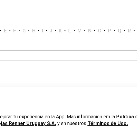
•
E
•
F
•
G
•
H
•
I
•
J
•
K
•
L
•
M
•
N
•
O
•
P
•
Q
•
R
•
er Uruguay S.A. RUT 217737800019
jorar tu experiencia en la App. Más información em la
Política 
ojas Renner Uruguay S.A.
y en nuestros
Términos de Uso.