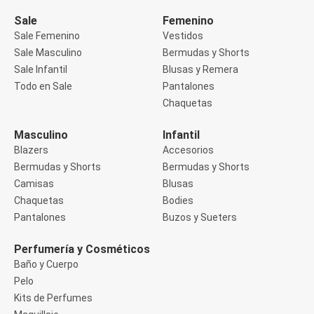
Manga 3/4
Manga Corta
Sale
Femenino
Manga Larga
Sale Femenino
Vestidos
Musculosa
Sale Masculino
Bermudas y Shorts
Soutien sin Bretel
Sale Infantil
Blusas y Remera
Pantalones
Algodón
Todo en Sale
Pantalones
Casual
Chaquetas
Clochard
Deportivo
Masculino
Infantil
Jean
Blazers
Accesorios
Jogger
Legging
Bermudas y Shorts
Bermudas y Shorts
Pantacourt
Camisas
Blusas
Pantalona
Chaquetas
Bodies
Social
Pantalones
Buzos y Sueters
Chaquetas
Blazers
Chaquetas
Perfumería y Cosméticos
Chaquetas de punto
Baño y Cuerpo
Saco liviano
Pelo
Sacos de invierno
Kits de Perfumes
Trench Coats
Buzos y Sueters