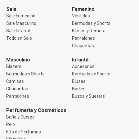
Manga 3/4
Manga Corta
Sale
Femenino
Manga Larga
Sale Femenino
Vestidos
Musculosa
Sale Masculino
Bermudas y Shorts
Soutien sin Bretel
Sale Infantil
Blusas y Remera
Pantalones
Algodón
Todo en Sale
Pantalones
Casual
Chaquetas
Clochard
Deportivo
Masculino
Infantil
Jean
Blazers
Accesorios
Jogger
Legging
Bermudas y Shorts
Bermudas y Shorts
Pantacourt
Camisas
Blusas
Pantalona
Chaquetas
Bodies
Social
Pantalones
Buzos y Sueters
Chaquetas
Blazers
Chaquetas
Perfumería y Cosméticos
Chaquetas de punto
Baño y Cuerpo
Saco liviano
Pelo
Sacos de invierno
Kits de Perfumes
Trench Coats
Buzos y Sueters