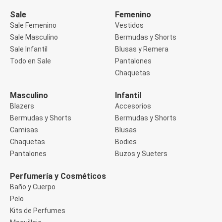
Manga 3/4
Manga Corta
Sale
Femenino
Manga Larga
Sale Femenino
Vestidos
Musculosa
Sale Masculino
Bermudas y Shorts
Soutien sin Bretel
Sale Infantil
Blusas y Remera
Pantalones
Algodón
Todo en Sale
Pantalones
Casual
Chaquetas
Clochard
Deportivo
Masculino
Infantil
Jean
Blazers
Accesorios
Jogger
Legging
Bermudas y Shorts
Bermudas y Shorts
Pantacourt
Camisas
Blusas
Pantalona
Chaquetas
Bodies
Social
Pantalones
Buzos y Sueters
Chaquetas
Blazers
Chaquetas
Perfumería y Cosméticos
Chaquetas de punto
Baño y Cuerpo
Saco liviano
Pelo
Sacos de invierno
Kits de Perfumes
Trench Coats
Buzos y Sueters