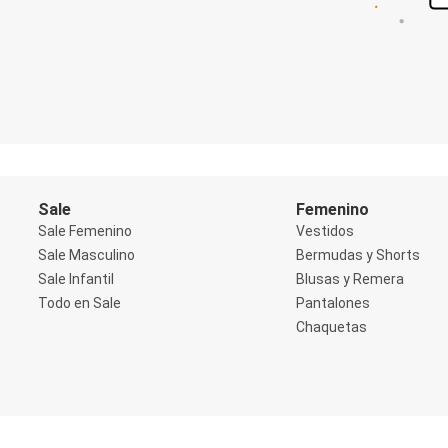
Shorts
Social
Blusas y Remera
Body
Cropped
Deportivo
Manga 3/4
Manga Corta
Manga Larga
Musculosa
Soutien sin Bretel
Sale
Femenino
Pantalones
Sale Femenino
Vestidos
Algodón
Sale Masculino
Bermudas y Shorts
Casual
Sale Infantil
Blusas y Remera
Clochard
Deportivo
Todo en Sale
Pantalones
Jean
Chaquetas
Jogger
Legging
Pantacourt
Pantalona
Social
Chaquetas