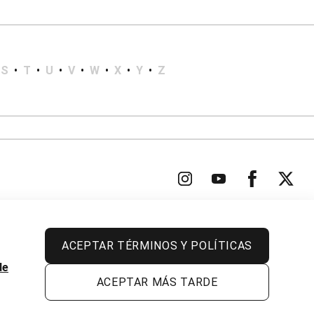
S
•
T
•
U
•
V
•
W
•
X
•
Y
•
Z
ACEPTAR TÉRMINOS Y POLÍTICAS
Todos los derechos reservados.
de
ACEPTAR MÁS TARDE