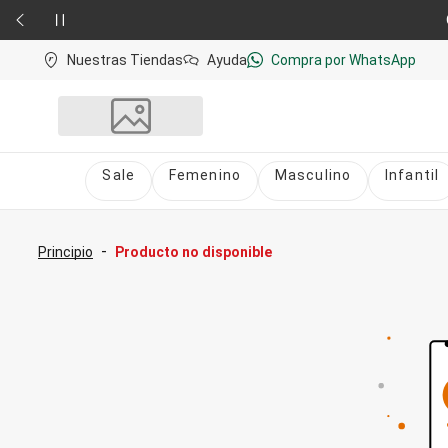
Nuestras Tiendas
Ayuda
Compra por WhatsApp
Sale
Femenino
Masculino
Infantil
Sale
nú
Sale Femenino
-
Principio
Producto no disponible
Sale Masculino
Sale Infantil
Todo en Sale
Femenino
Vestidos
Largo
Corto y Medio
Bermudas y Shorts
Bermuda
Deportivo
Jean