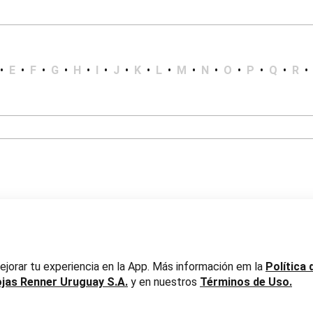
•
E
•
F
•
G
•
H
•
I
•
J
•
K
•
L
•
M
•
N
•
O
•
P
•
Q
•
R
•
er Uruguay S.A. RUT 217737800019
jorar tu experiencia en la App. Más información em la
Política 
ojas Renner Uruguay S.A.
y en nuestros
Términos de Uso.