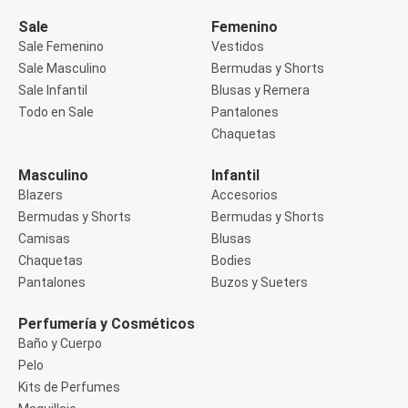
Manga 3/4
Manga Corta
Sale
Femenino
Manga Larga
Sale Femenino
Vestidos
Musculosa
Sale Masculino
Bermudas y Shorts
Soutien sin Bretel
Sale Infantil
Blusas y Remera
Pantalones
Algodón
Todo en Sale
Pantalones
Casual
Chaquetas
Clochard
Deportivo
Masculino
Infantil
Jean
Blazers
Accesorios
Jogger
Legging
Bermudas y Shorts
Bermudas y Shorts
Pantacourt
Camisas
Blusas
Pantalona
Chaquetas
Bodies
Social
Pantalones
Buzos y Sueters
Chaquetas
Blazers
Chaquetas
Perfumería y Cosméticos
Chaquetas de punto
Baño y Cuerpo
Saco liviano
Pelo
Sacos de invierno
Kits de Perfumes
Trench Coats
Buzos y Sueters