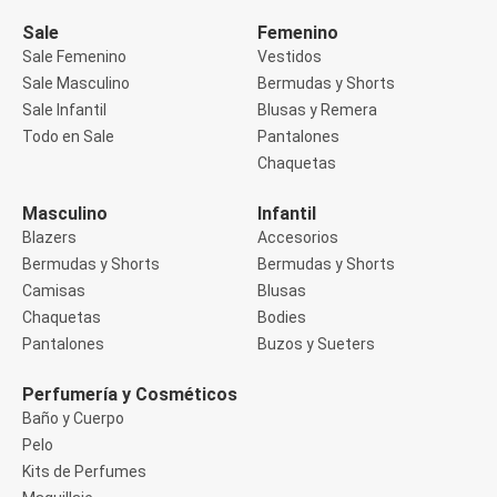
Manga 3/4
Manga Corta
Sale
Femenino
Manga Larga
Sale Femenino
Vestidos
Musculosa
Sale Masculino
Bermudas y Shorts
Soutien sin Bretel
Sale Infantil
Blusas y Remera
Pantalones
Algodón
Todo en Sale
Pantalones
Casual
Chaquetas
Clochard
Deportivo
Masculino
Infantil
Jean
Blazers
Accesorios
Jogger
Legging
Bermudas y Shorts
Bermudas y Shorts
Pantacourt
Camisas
Blusas
Pantalona
Chaquetas
Bodies
Social
Pantalones
Buzos y Sueters
Chaquetas
Blazers
Chaquetas
Perfumería y Cosméticos
Chaquetas de punto
Baño y Cuerpo
Saco liviano
Pelo
Sacos de invierno
Kits de Perfumes
Trench Coats
Buzos y Sueters