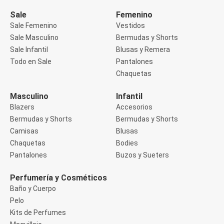
Manga 3/4
Manga Corta
Sale
Femenino
Manga Larga
Sale Femenino
Vestidos
Musculosa
Sale Masculino
Bermudas y Shorts
Soutien sin Bretel
Sale Infantil
Blusas y Remera
Pantalones
Algodón
Todo en Sale
Pantalones
Casual
Chaquetas
Clochard
Deportivo
Masculino
Infantil
Jean
Blazers
Accesorios
Jogger
Legging
Bermudas y Shorts
Bermudas y Shorts
Pantacourt
Camisas
Blusas
Pantalona
Chaquetas
Bodies
Social
Pantalones
Buzos y Sueters
Chaquetas
Blazers
Chaquetas
Perfumería y Cosméticos
Chaquetas de punto
Baño y Cuerpo
Saco liviano
Pelo
Sacos de invierno
Kits de Perfumes
Trench Coats
Buzos y Sueters