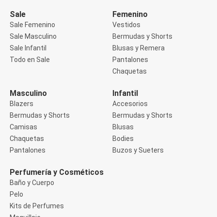
Manga 3/4
Manga Corta
Sale
Femenino
Manga Larga
Sale Femenino
Vestidos
Musculosa
Sale Masculino
Bermudas y Shorts
Soutien sin Bretel
Sale Infantil
Blusas y Remera
Pantalones
Algodón
Todo en Sale
Pantalones
Casual
Chaquetas
Clochard
Deportivo
Masculino
Infantil
Jean
Blazers
Accesorios
Jogger
Legging
Bermudas y Shorts
Bermudas y Shorts
Pantacourt
Camisas
Blusas
Pantalona
Chaquetas
Bodies
Social
Pantalones
Buzos y Sueters
Chaquetas
Blazers
Chaquetas
Perfumería y Cosméticos
Chaquetas de punto
Baño y Cuerpo
Saco liviano
Pelo
Sacos de invierno
Kits de Perfumes
Trench Coats
Buzos y Sueters