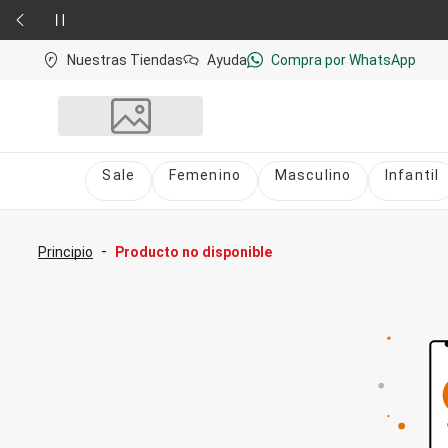
Nuestras Tiendas
Ayuda
Compra por WhatsApp
Sale
Femenino
Masculino
Infantil
Sale
nú
Sale Femenino
-
Principio
Producto no disponible
Sale Masculino
Sale Infantil
Todo en Sale
Femenino
Vestidos
Largo
Corto y Medio
Bermudas y Shorts
Bermuda
Deportivo
Jean