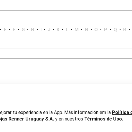
•
E
•
F
•
G
•
H
•
I
•
J
•
K
•
L
•
M
•
N
•
O
•
P
•
Q
•
R
•
er Uruguay S.A. RUT 217737800019
jorar tu experiencia en la App. Más información em la
Política 
ojas Renner Uruguay S.A.
y en nuestros
Términos de Uso.