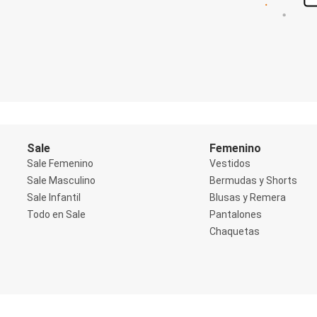
Shorts
Social
Blusas y Remera
Body
Cropped
Deportivo
Manga 3/4
Manga Corta
Manga Larga
Musculosa
Soutien sin Bretel
Sale
Femenino
Pantalones
Sale Femenino
Vestidos
Algodón
Sale Masculino
Bermudas y Shorts
Casual
Sale Infantil
Blusas y Remera
Clochard
Deportivo
Todo en Sale
Pantalones
Jean
Chaquetas
Jogger
Legging
Pantacourt
Pantalona
Social
Chaquetas