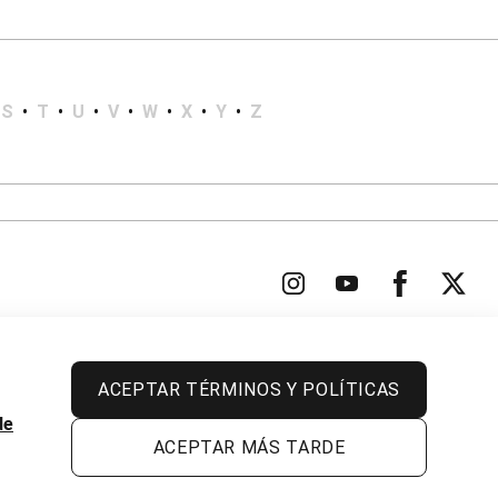
S
•
T
•
U
•
V
•
W
•
X
•
Y
•
Z
ACEPTAR TÉRMINOS Y POLÍTICAS
Todos los derechos reservados.
de
ACEPTAR MÁS TARDE