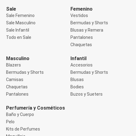
Manga 3/4
Manga Corta
Sale
Femenino
Manga Larga
Sale Femenino
Vestidos
Musculosa
Sale Masculino
Bermudas y Shorts
Soutien sin Bretel
Sale Infantil
Blusas y Remera
Pantalones
Algodón
Todo en Sale
Pantalones
Casual
Chaquetas
Clochard
Deportivo
Masculino
Infantil
Jean
Blazers
Accesorios
Jogger
Legging
Bermudas y Shorts
Bermudas y Shorts
Pantacourt
Camisas
Blusas
Pantalona
Chaquetas
Bodies
Social
Pantalones
Buzos y Sueters
Chaquetas
Blazers
Chaquetas
Perfumería y Cosméticos
Chaquetas de punto
Baño y Cuerpo
Saco liviano
Pelo
Sacos de invierno
Kits de Perfumes
Trench Coats
Buzos y Sueters