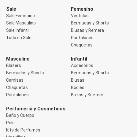
Manga 3/4
Manga Corta
Sale
Femenino
Manga Larga
Sale Femenino
Vestidos
Musculosa
Sale Masculino
Bermudas y Shorts
Soutien sin Bretel
Sale Infantil
Blusas y Remera
Pantalones
Algodón
Todo en Sale
Pantalones
Casual
Chaquetas
Clochard
Deportivo
Masculino
Infantil
Jean
Blazers
Accesorios
Jogger
Legging
Bermudas y Shorts
Bermudas y Shorts
Pantacourt
Camisas
Blusas
Pantalona
Chaquetas
Bodies
Social
Pantalones
Buzos y Sueters
Chaquetas
Blazers
Chaquetas
Perfumería y Cosméticos
Chaquetas de punto
Baño y Cuerpo
Saco liviano
Pelo
Sacos de invierno
Kits de Perfumes
Trench Coats
Buzos y Sueters