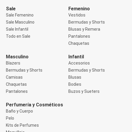
Manga 3/4
Manga Corta
Sale
Femenino
Manga Larga
Sale Femenino
Vestidos
Musculosa
Sale Masculino
Bermudas y Shorts
Soutien sin Bretel
Sale Infantil
Blusas y Remera
Pantalones
Algodón
Todo en Sale
Pantalones
Casual
Chaquetas
Clochard
Deportivo
Masculino
Infantil
Jean
Blazers
Accesorios
Jogger
Legging
Bermudas y Shorts
Bermudas y Shorts
Pantacourt
Camisas
Blusas
Pantalona
Chaquetas
Bodies
Social
Pantalones
Buzos y Sueters
Chaquetas
Blazers
Chaquetas
Perfumería y Cosméticos
Chaquetas de punto
Baño y Cuerpo
Saco liviano
Pelo
Sacos de invierno
Kits de Perfumes
Trench Coats
Buzos y Sueters