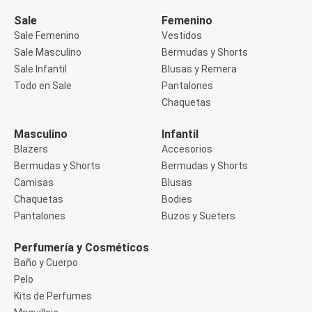
Manga 3/4
Manga Corta
Sale
Femenino
Manga Larga
Sale Femenino
Vestidos
Musculosa
Sale Masculino
Bermudas y Shorts
Soutien sin Bretel
Sale Infantil
Blusas y Remera
Pantalones
Algodón
Todo en Sale
Pantalones
Casual
Chaquetas
Clochard
Deportivo
Masculino
Infantil
Jean
Blazers
Accesorios
Jogger
Legging
Bermudas y Shorts
Bermudas y Shorts
Pantacourt
Camisas
Blusas
Pantalona
Chaquetas
Bodies
Social
Pantalones
Buzos y Sueters
Chaquetas
Blazers
Chaquetas
Perfumería y Cosméticos
Chaquetas de punto
Baño y Cuerpo
Saco liviano
Pelo
Sacos de invierno
Kits de Perfumes
Trench Coats
Buzos y Sueters