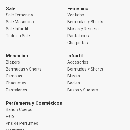
Manga 3/4
Manga Corta
Sale
Femenino
Manga Larga
Sale Femenino
Vestidos
Musculosa
Sale Masculino
Bermudas y Shorts
Soutien sin Bretel
Sale Infantil
Blusas y Remera
Pantalones
Algodón
Todo en Sale
Pantalones
Casual
Chaquetas
Clochard
Deportivo
Masculino
Infantil
Jean
Blazers
Accesorios
Jogger
Legging
Bermudas y Shorts
Bermudas y Shorts
Pantacourt
Camisas
Blusas
Pantalona
Chaquetas
Bodies
Social
Pantalones
Buzos y Sueters
Chaquetas
Blazers
Chaquetas
Perfumería y Cosméticos
Chaquetas de punto
Baño y Cuerpo
Saco liviano
Pelo
Sacos de invierno
Kits de Perfumes
Trench Coats
Buzos y Sueters