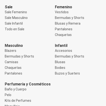
Manga 3/4
Manga Corta
Sale
Femenino
Manga Larga
Sale Femenino
Vestidos
Musculosa
Sale Masculino
Bermudas y Shorts
Soutien sin Bretel
Sale Infantil
Blusas y Remera
Pantalones
Algodón
Todo en Sale
Pantalones
Casual
Chaquetas
Clochard
Deportivo
Masculino
Infantil
Jean
Blazers
Accesorios
Jogger
Legging
Bermudas y Shorts
Bermudas y Shorts
Pantacourt
Camisas
Blusas
Pantalona
Chaquetas
Bodies
Social
Pantalones
Buzos y Sueters
Chaquetas
Blazers
Chaquetas
Perfumería y Cosméticos
Chaquetas de punto
Baño y Cuerpo
Saco liviano
Pelo
Sacos de invierno
Kits de Perfumes
Trench Coats
Buzos y Sueters