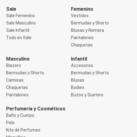
Manga 3/4
Manga Corta
Sale
Femenino
Manga Larga
Sale Femenino
Vestidos
Musculosa
Sale Masculino
Bermudas y Shorts
Soutien sin Bretel
Sale Infantil
Blusas y Remera
Pantalones
Algodón
Todo en Sale
Pantalones
Casual
Chaquetas
Clochard
Deportivo
Masculino
Infantil
Jean
Blazers
Accesorios
Jogger
Legging
Bermudas y Shorts
Bermudas y Shorts
Pantacourt
Camisas
Blusas
Pantalona
Chaquetas
Bodies
Social
Pantalones
Buzos y Sueters
Chaquetas
Blazers
Chaquetas
Perfumería y Cosméticos
Chaquetas de punto
Baño y Cuerpo
Saco liviano
Pelo
Sacos de invierno
Kits de Perfumes
Trench Coats
Buzos y Sueters