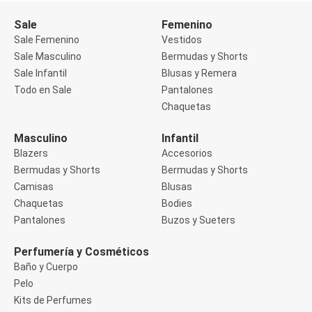
Buzos
Sale
Femenino
Sueters
Camisas
Sale Femenino
Vestidos
Manga 3/4
Sale Masculino
Bermudas y Shorts
Manga Corta
Sale Infantil
Blusas y Remera
Manga Larga
Todo en Sale
Pantalones
Sin Manga
Deportivo
Chaquetas
Accesorios deportivos
Bermudas y Shorts
Masculino
Infantil
Blusas y Remeras
Blazers
Accesorios
Chaquetas y Sacos
Musculosa
Bermudas y Shorts
Bermudas y Shorts
Pantalones
Camisas
Blusas
Tops
Chaquetas
Bodies
Jeans
Pantalones
Buzos y Sueters
Lencería
Bombachas
Portaligas
Perfumería y Cosméticos
Corset y Camisetes
Baño y Cuerpo
Medias
Pelo
Modeladores y Reductores
Kits de Perfumes
Plus Size