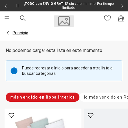
¡TODO con ENVÍO GRATIS*
sin valor mínimo! Por tiempo
limitado
Sale
Sale Femenino
Volver a la página Principio
Principio
Sale Masculino
Sale Infantil
Todo en Sale
No podemos cargar esta lista en este momento.
Femenino
Vestidos
Largo
Puede regresar a Inicio para acceder a otra lista o
Corto y Medio
buscar categorías.
Bermudas y Shorts
Bermuda
Deportivo
Jean
más vendido en Ropa Interior
lo más vendido en Ro
Shorts
Social
Blusas y Remera
Body
Favorito
Favorito
Cropped
Deportivo