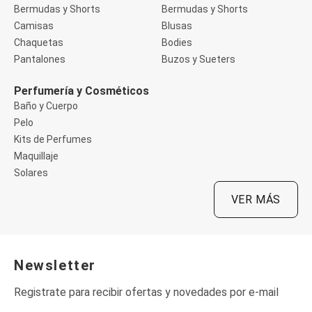
Jeans para Los Niños
Bermudas y Shorts
Bermudas y Shorts
Ropa Interior
Camisas
Blusas
Bata de Baño
Chaquetas
Bodies
Bombachas
Pantalones
Buzos y Sueters
Bikini
Boyshort
Calzon
Perfumería y Cosméticos
Colaless
Baño y Cuerpo
Kit Bombacha
Pelo
Tanga
Kits de Perfumes
Calcetines
Camisón
Maquillaje
Medias
Solares
Pijamas y Short Dolls
Monte su Pijama
VER MÁS
Pijama
Short Doll
Soutien
Base
Largo
Newsletter
Nadador
Push Up
Registrate para recibir ofertas y novedades por e-mail
Sin Relleno