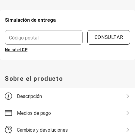
Soutien
Moda Playa
Bikini Bombachas
Bikini Top
Simulación de entrega
Cartera y Mochilas
Conjunto de Bikinis
Esteras
CONSULTAR
Código postal
Flotadores
Mallas
No sé el CP
Monte su Bikini
Pareos
Salidas de Playa
Sombreros
Toalla
Sobre el producto
Pijamas
Camisón
Pijama
Descripción
Bata de Baño
Short Doll
Polleras
Medios de pago
Corta y Media
Jean y Sarga
Largo
Cambios y devoluciones
Lápiz