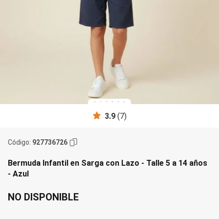
Manga 3/4
Manga Corta
Manga Larga
Musculosa
Soutien sin Bretel
Pantalones
Algodón
Casual
Clochard
Deportivo
Jean
Jogger
3.9
(
7
)
Legging
Pantacourt
Pantalona
Código
:
927736726
Social
Chaquetas
Blazers
Bermuda Infantil en Sarga con Lazo - Talle 5 a 14 años
Chaquetas
- Azul
Chaquetas de punto
Saco liviano
NO DISPONIBLE
Sacos de invierno
Trench Coats
Buzos y Sueters