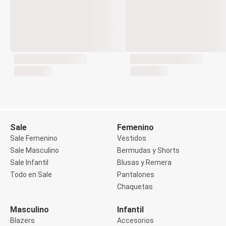
Cuerpo
Labios
Ojos
Purpurina
Uñas
Solares
Bronceadores
Lociones Post-Sol
Protector Labial
Protectores Solares
Tratamientos
Cara
Cuerpo
Sale
Femenino
Labios
Manos
Sale Femenino
Vestidos
Ojos
Sale Masculino
Bermudas y Shorts
Perfumes
Sale Infantil
Blusas y Remera
Perfumes
Todo en Sale
Pantalones
Necessaire
Colonias
Chaquetas
Básicos y Jeans
Básicos Para Ellas
Masculino
Infantil
Jeans Para Ellas
Blazers
Accesorios
Jeans Para Ellos