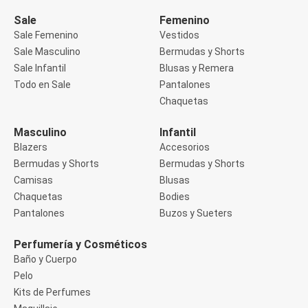
Manga 3/4
Manga Corta
Sale
Femenino
Manga Larga
Sale Femenino
Vestidos
Musculosa
Sale Masculino
Bermudas y Shorts
Soutien sin Bretel
Sale Infantil
Blusas y Remera
Pantalones
Algodón
Todo en Sale
Pantalones
Casual
Chaquetas
Clochard
Deportivo
Masculino
Infantil
Jean
Blazers
Accesorios
Jogger
Legging
Bermudas y Shorts
Bermudas y Shorts
Pantacourt
Camisas
Blusas
Pantalona
Chaquetas
Bodies
Social
Pantalones
Buzos y Sueters
Chaquetas
Blazers
Chaquetas
Perfumería y Cosméticos
Chaquetas de punto
Baño y Cuerpo
Saco liviano
Pelo
Sacos de invierno
Kits de Perfumes
Trench Coats
Buzos y Sueters