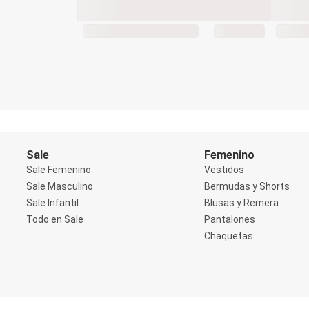
Blazers
Chaquetas
Chaquetas de punto
Saco liviano
Sacos de invierno
Trench Coats
Buzos y Sueters
Buzos
Sueters
Camisas
Manga 3/4
Manga Corta
Sale
Femenino
Manga Larga
Sale Femenino
Vestidos
Sin Manga
Deportivo
Sale Masculino
Bermudas y Shorts
Accesorios deportivos
Sale Infantil
Blusas y Remera
Bermudas y Shorts
Todo en Sale
Pantalones
Blusas y Remeras
Chaquetas
Chaquetas y Sacos
Musculosa
Pantalones
Tops
Jeans
Lencería