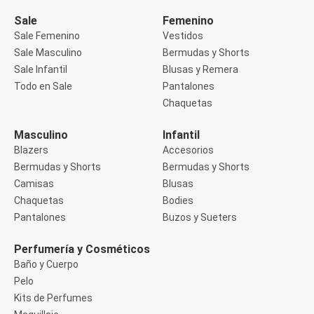
Manga 3/4
Manga Corta
Sale
Femenino
Manga Larga
Sale Femenino
Vestidos
Musculosa
Sale Masculino
Bermudas y Shorts
Soutien sin Bretel
Sale Infantil
Blusas y Remera
Pantalones
Algodón
Todo en Sale
Pantalones
Casual
Chaquetas
Clochard
Deportivo
Masculino
Infantil
Jean
Blazers
Accesorios
Jogger
Legging
Bermudas y Shorts
Bermudas y Shorts
Pantacourt
Camisas
Blusas
Pantalona
Chaquetas
Bodies
Social
Pantalones
Buzos y Sueters
Chaquetas
Blazers
Chaquetas
Perfumería y Cosméticos
Chaquetas de punto
Baño y Cuerpo
Saco liviano
Pelo
Sacos de invierno
Kits de Perfumes
Trench Coats
Buzos y Sueters