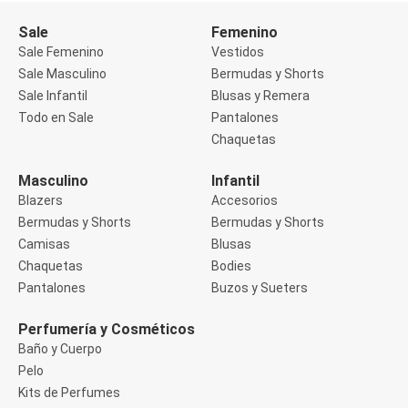
Buzos
Sale
Femenino
Sueters
Camisas
Sale Femenino
Vestidos
Manga 3/4
Sale Masculino
Bermudas y Shorts
Manga Corta
Sale Infantil
Blusas y Remera
Manga Larga
Todo en Sale
Pantalones
Sin Manga
Deportivo
Chaquetas
Accesorios deportivos
Bermudas y Shorts
Masculino
Infantil
Blusas y Remeras
Blazers
Accesorios
Chaquetas y Sacos
Musculosa
Bermudas y Shorts
Bermudas y Shorts
Pantalones
Camisas
Blusas
Tops
Chaquetas
Bodies
Jeans
Pantalones
Buzos y Sueters
Lencería
Bombachas
Portaligas
Perfumería y Cosméticos
Corset y Camisetes
Baño y Cuerpo
Medias
Pelo
Modeladores y Reductores
Kits de Perfumes
Plus Size