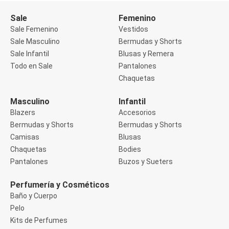
Buzos
Sale
Femenino
Sueters
Camisas
Sale Femenino
Vestidos
Manga 3/4
Sale Masculino
Bermudas y Shorts
Manga Corta
Sale Infantil
Blusas y Remera
Manga Larga
Todo en Sale
Pantalones
Sin Manga
Deportivo
Chaquetas
Accesorios deportivos
Bermudas y Shorts
Masculino
Infantil
Blusas y Remeras
Blazers
Accesorios
Chaquetas y Sacos
Musculosa
Bermudas y Shorts
Bermudas y Shorts
Pantalones
Camisas
Blusas
Tops
Chaquetas
Bodies
Jeans
Pantalones
Buzos y Sueters
Lencería
Bombachas
Portaligas
Perfumería y Cosméticos
Corset y Camisetes
Baño y Cuerpo
Medias
Pelo
Modeladores y Reductores
Kits de Perfumes
Plus Size