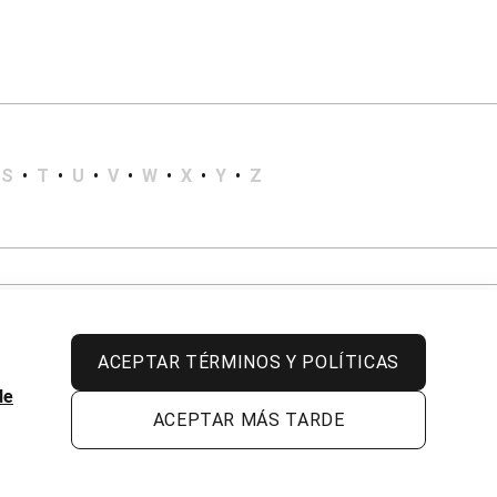
S
•
T
•
U
•
V
•
W
•
X
•
Y
•
Z
ACEPTAR TÉRMINOS Y POLÍTICAS
de
ACEPTAR MÁS TARDE
Todos los derechos reservados.