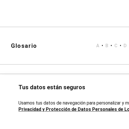
Bata de Baño
Short Doll
Polleras
Corta y Media
Jean y Sarga
Largo
Lápiz
Accesorios
Calzados
Glosario
A
•
B
•
C
•
D
Carteras
Bijouterie
Masculino
Blazers
Bermudas y Shorts
Algodón
Deportivo
Tus datos están seguros
Jean
Playa
Sarga
Usamos tus datos de navegación para personalizar y me
Camisas
Privacidad y Protección de Datos Personales de L
Manga Corta
Manga Larga
Chaquetas
Avenida 18 de Julio, 1301, Montevideo, Uruguay | Lojas Renn
Blazers