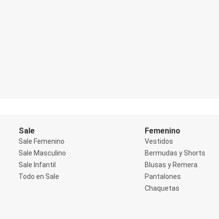
Blazers
Chaquetas
Chaquetas de punto
Saco liviano
Sacos de invierno
Trench Coats
Buzos y Sueters
Buzos
Sueters
Camisas
Manga 3/4
Manga Corta
Manga Larga
Sin Manga
Sale
Femenino
Deportivo
Accesorios deportivos
Sale Femenino
Vestidos
Bermudas y Shorts
Sale Masculino
Bermudas y Shorts
Blusas y Remeras
Sale Infantil
Blusas y Remera
Chaquetas y Sacos
Todo en Sale
Pantalones
Musculosa
Pantalones
Chaquetas
Tops
Jeans
Lencería