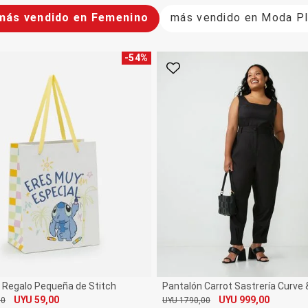
 más vendido en Femenino
más vendido en Moda P
-
54
%
rito
Favorito
 Regalo Pequeña de Stitch
Pantalón Carrot Sastrería Curve 
UYU 59,00
UYU 999,00
00
UYU 1790,00
De
Por