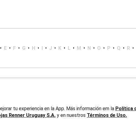
•
E
•
F
•
G
•
H
•
I
•
J
•
K
•
L
•
M
•
N
•
O
•
P
•
Q
•
R
•
jorar tu experiencia en la App. Más información em la
Política 
ojas Renner Uruguay S.A.
y en nuestros
Términos de Uso.
er Uruguay S.A. RUT 217737800019