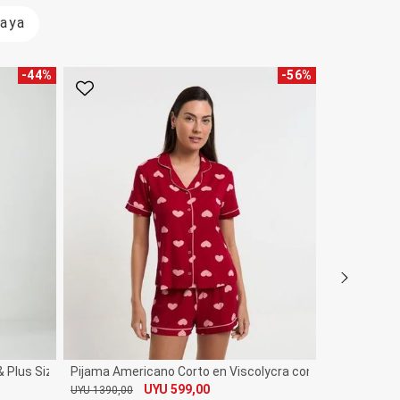
laya
-
44
%
-
56
%
Favorito
Favorito
& Plus Size
Pijama Americano Corto en Viscolycra con Estampa de 
UYU 599,00
UYU 1390,00
De
Por