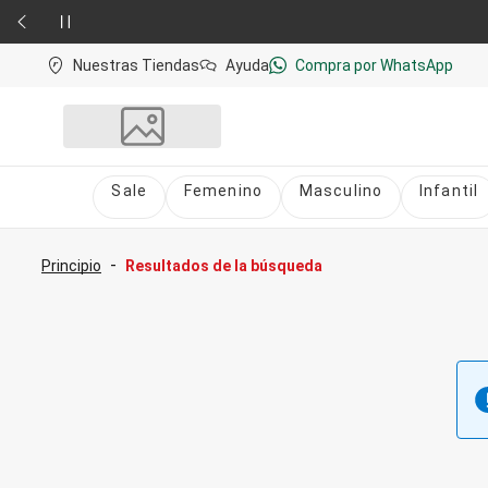
Nuestras Tiendas
Ayuda
Compra por WhatsApp
Sale
Femenino
Masculino
Infantil
Sale
nú
Sale Femenino
-
Principio
Resultados de la búsqueda
Sale Masculino
Sale Infantil
Todo en Sale
Femenino
Vestidos
Largo
Corto y Medio
Bermudas y Shorts
Bermuda
Deportivo
Jean