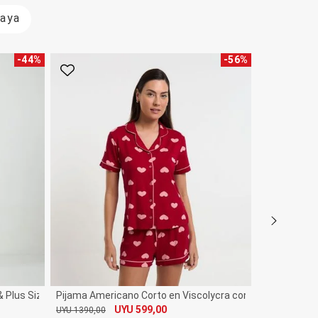
laya
-
44
%
-
56
%
Favorito
Favorito
& Plus Size
Pijama Americano Corto en Viscolycra con Estampa de 
UYU 599,00
UYU 1390,00
De
Por