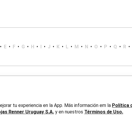
•
E
•
F
•
G
•
H
•
I
•
J
•
K
•
L
•
M
•
N
•
O
•
P
•
Q
•
R
•
jorar tu experiencia en la App. Más información em la
Política 
ojas Renner Uruguay S.A.
y en nuestros
Términos de Uso.
er Uruguay S.A. RUT 217737800019