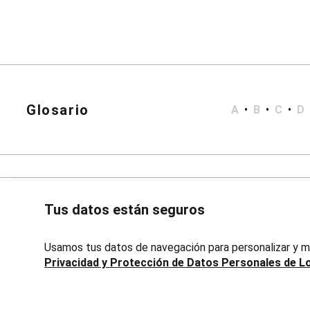
Bata de Baño
Short Doll
Polleras
Corta y Media
Jean y Sarga
Largo
Lápiz
Accesorios
Calzados
Glosario
A
•
B
•
C
•
D
Carteras
Bijouterie
Masculino
Blazers
Bermudas y Shorts
Algodón
Deportivo
Tus datos están seguros
Jean
Playa
Sarga
Usamos tus datos de navegación para personalizar y me
Camisas
Privacidad y Protección de Datos Personales de L
Manga Corta
Manga Larga
Chaquetas
Avenida 18 de Julio, 1301, Montevideo, Uruguay | Lojas Renn
Blazers