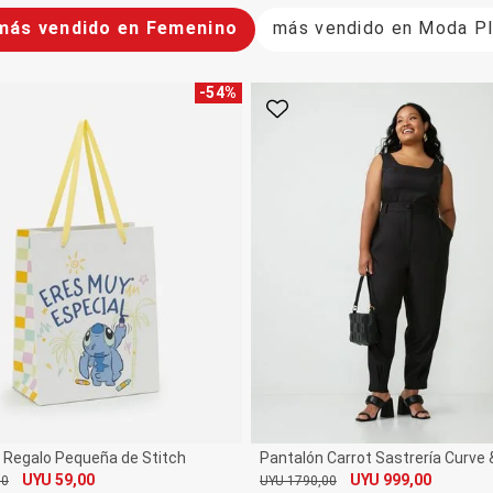
 más vendido en Femenino
más vendido en Moda P
-
54
%
rito
Favorito
 Regalo Pequeña de Stitch
Pantalón Carrot Sastrería Curve 
UYU 59,00
UYU 999,00
00
UYU 1790,00
De
Por