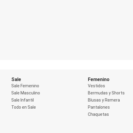
Blazers
Chaquetas
Chaquetas de punto
Saco liviano
Sacos de invierno
Trench Coats
Buzos y Sueters
Buzos
Sueters
Camisas
Manga 3/4
Manga Corta
Manga Larga
Sin Manga
Sale
Femenino
Deportivo
Accesorios deportivos
Sale Femenino
Vestidos
Bermudas y Shorts
Sale Masculino
Bermudas y Shorts
Blusas y Remeras
Sale Infantil
Blusas y Remera
Chaquetas y Sacos
Todo en Sale
Pantalones
Musculosa
Pantalones
Chaquetas
Tops
Jeans
Lencería