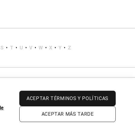
S
•
T
•
U
•
V
•
W
•
X
•
Y
•
Z
ACEPTAR TÉRMINOS Y POLÍTICAS
de
ACEPTAR MÁS TARDE
Todos los derechos reservados.