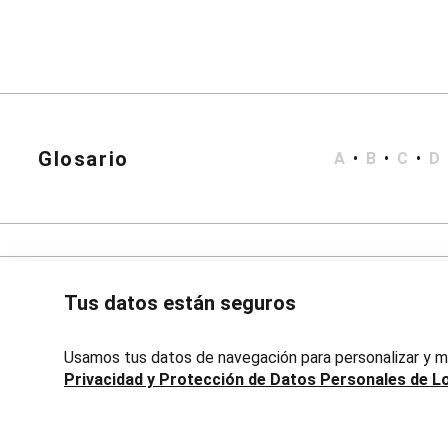
Bata de Baño
Short Doll
Polleras
Corta y Media
Jean y Sarga
Largo
Lápiz
Accesorios
Calzados
Glosario
A
•
B
•
C
•
D
Carteras
Bijouterie
Masculino
Blazers
Bermudas y Shorts
Algodón
Deportivo
Tus datos están seguros
Jean
Playa
Sarga
Usamos tus datos de navegación para personalizar y me
Camisas
Privacidad y Protección de Datos Personales de L
Manga Corta
Manga Larga
Chaquetas
Avenida 18 de Julio, 1301, Montevideo, Uruguay | Lojas Renn
Blazers