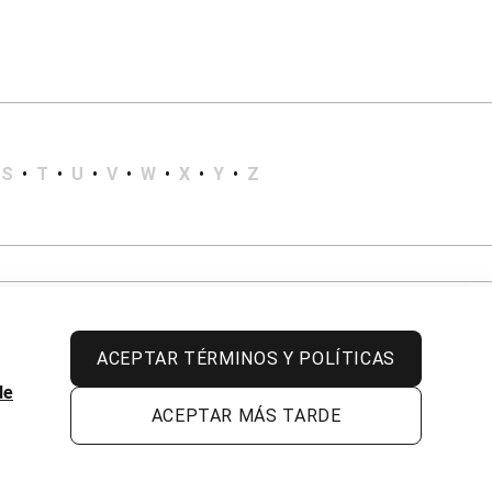
S
•
T
•
U
•
V
•
W
•
X
•
Y
•
Z
ACEPTAR TÉRMINOS Y POLÍTICAS
de
ACEPTAR MÁS TARDE
Todos los derechos reservados.