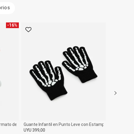
rios
-
16
%
Favorito
Favorito
Formato de Muñeca – Talle U
Guante Infantil en Punto Leve con Estampa de Esqueleto –
UYU 399,00