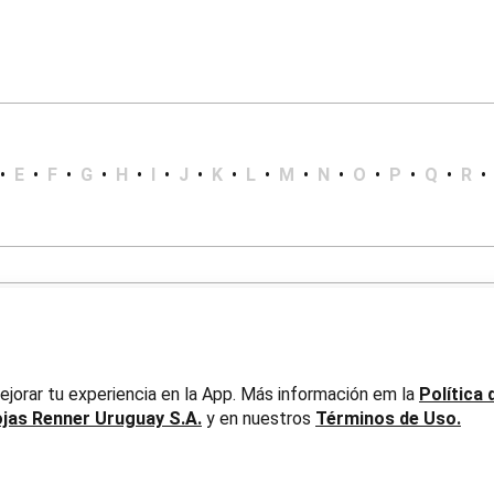
•
E
•
F
•
G
•
H
•
I
•
J
•
K
•
L
•
M
•
N
•
O
•
P
•
Q
•
R
•
jorar tu experiencia en la App. Más información em la
Política 
ojas Renner Uruguay S.A.
y en nuestros
Términos de Uso.
er Uruguay S.A. RUT 217737800019