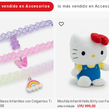
 vendido en Accesorios
lo más vendido en Acceso
rito
Favorito
lprint - Talle U
ollares Infantiles con Colgantes Tiernos
Mochila Infantil Hello Kitty con 
,00
UYU 999,00
UYU 1190,00
De
Por