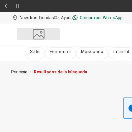
Nuestras Tiendas
Ayuda
Compra por WhatsApp
Sale
Femenino
Masculino
Infantil
Sale
nú
Sale Femenino
-
Principio
Resultados de la búsqueda
Sale Masculino
Sale Infantil
Todo en Sale
Femenino
Vestidos
Largo
Corto y Medio
Bermudas y Shorts
Bermuda
Deportivo
Jean