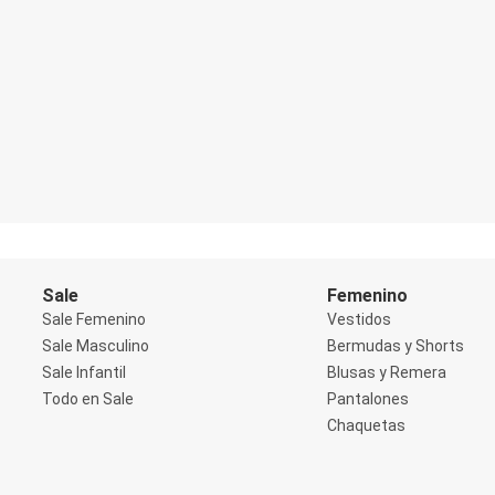
Blazers
Chaquetas
Chaquetas de punto
Saco liviano
Sacos de invierno
Trench Coats
Buzos y Sueters
Buzos
Sueters
Camisas
Manga 3/4
Manga Corta
Manga Larga
Sin Manga
Sale
Femenino
Deportivo
Accesorios deportivos
Sale Femenino
Vestidos
Bermudas y Shorts
Sale Masculino
Bermudas y Shorts
Blusas y Remeras
Sale Infantil
Blusas y Remera
Chaquetas y Sacos
Todo en Sale
Pantalones
Musculosa
Pantalones
Chaquetas
Tops
Jeans
Lencería