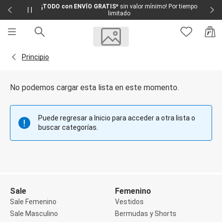
¡TODO con ENVÍO GRATIS*
sin valor mínimo! Por tiempo
limitado
Sale
Sale Femenino
Volver a la página Principio
Principio
Sale Masculino
Sale Infantil
Todo en Sale
No podemos cargar esta lista en este momento.
Femenino
Vestidos
Largo
Puede regresar a Inicio para acceder a otra lista o
Corto y Medio
buscar categorías.
Bermudas y Shorts
Bermuda
Deportivo
Jean
Shorts
Social
Blusas y Remera
Sale
Femenino
Body
Sale Femenino
Vestidos
Cropped
Sale Masculino
Bermudas y Shorts
Deportivo