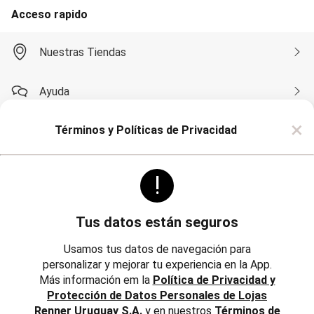
Soutien
Acceso rapido
Moda Playa
Bikini Bombachas
Bikini Top
Nuestras Tiendas
Cartera y Mochilas
Conjunto de Bikinis
Esteras
Ayuda
Flotadores
Mallas
×
Monte su Bikini
Términos y Políticas de Privacidad
Compra por WhatsApp
Pareos
Salidas de Playa
Sombreros
!
Toalla
Sobre Renner
Pijamas
Camisón
Pijama
Tus datos están seguros
Bata de Baño
Politicas
Institucional
Short Doll
Usamos tus datos de navegación para
Polleras
personalizar y mejorar tu experiencia en la App.
Trabaja con Nosotros
Corta y Media
Más información em la
Política de Privacidad y
Jean y Sarga
Reglamentos, Política de Cambios y Devoluciones
Protección de Datos Personales de Lojas
Largo
Inversores
Lápiz
Renner Uruguay S.A.
y en nuestros
Términos de