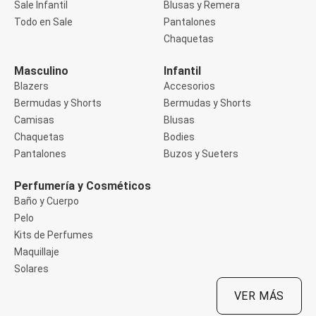
Sale Infantil
Blusas y Remera
Manga 3/4
Manga Corta
Todo en Sale
Pantalones
Manga Larga
Chaquetas
Musculosa
Soutien sin Bretel
Masculino
Infantil
Pantalones
Algodón
Blazers
Accesorios
Casual
Bermudas y Shorts
Bermudas y Shorts
Clochard
Camisas
Blusas
Deportivo
Chaquetas
Bodies
Jean
Jogger
Pantalones
Buzos y Sueters
Legging
Pantacourt
Perfumería y Cosméticos
Pantalona
Baño y Cuerpo
Social
Pelo
Chaquetas
Blazers
Kits de Perfumes
Chaquetas
Maquillaje
Chaquetas de punto
Solares
Saco liviano
Sacos de invierno
VER MÁS
Trench Coats
Buzos y Sueters