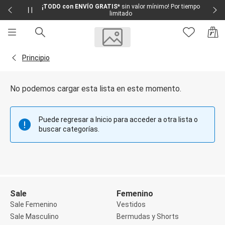
¡TODO con ENVÍO GRATIS*
sin valor mínimo! Por tiempo
limitado
Sale
Sale Femenino
Volver a la página Principio
Principio
Sale Masculino
Sale Infantil
Todo en Sale
No podemos cargar esta lista en este momento.
Femenino
Vestidos
Largo
Puede regresar a Inicio para acceder a otra lista o
Corto y Medio
buscar categorías.
Bermudas y Shorts
Bermuda
Deportivo
Jean
Shorts
Social
Blusas y Remera
Sale
Femenino
Body
Sale Femenino
Vestidos
Cropped
Sale Masculino
Bermudas y Shorts
Deportivo