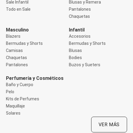
Sale Infantil
Blusas y Remera
Manga 3/4
Manga Corta
Todo en Sale
Pantalones
Manga Larga
Chaquetas
Musculosa
Soutien sin Bretel
Masculino
Infantil
Pantalones
Algodón
Blazers
Accesorios
Casual
Bermudas y Shorts
Bermudas y Shorts
Clochard
Camisas
Blusas
Deportivo
Chaquetas
Bodies
Jean
Jogger
Pantalones
Buzos y Sueters
Legging
Pantacourt
Perfumería y Cosméticos
Pantalona
Baño y Cuerpo
Social
Pelo
Chaquetas
Blazers
Kits de Perfumes
Chaquetas
Maquillaje
Chaquetas de punto
Solares
Saco liviano
Sacos de invierno
VER MÁS
Trench Coats
Buzos y Sueters