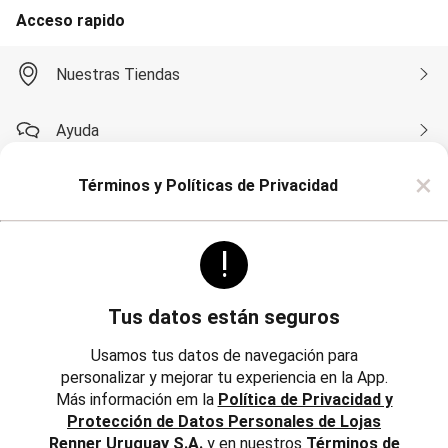
Soutien
Acceso rapido
Moda Playa
Bikini Bombachas
Bikini Top
Nuestras Tiendas
Cartera y Mochilas
Conjunto de Bikinis
Esteras
Ayuda
Flotadores
Mallas
×
Monte su Bikini
Términos y Políticas de Privacidad
Compra por WhatsApp
Pareos
Salidas de Playa
Sombreros
!
Toalla
Sobre Renner
Pijamas
Camisón
Pijama
Tus datos están seguros
Bata de Baño
Politicas
Institucional
Short Doll
Usamos tus datos de navegación para
Polleras
personalizar y mejorar tu experiencia en la App.
Trabaja con Nosotros
Corta y Media
Más información em la
Política de Privacidad y
Jean y Sarga
Reglamentos, Política de Cambios y Devoluciones
Protección de Datos Personales de Lojas
Largo
Inversores
Lápiz
Renner Uruguay S.A.
y en nuestros
Términos de