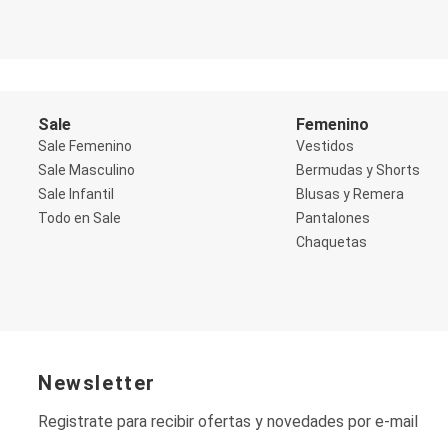
Shorts
Social
Blusas y Remera
Body
Cropped
Deportivo
Sale
Femenino
Manga 3/4
Sale Femenino
Vestidos
Manga Corta
Manga Larga
Sale Masculino
Bermudas y Shorts
Musculosa
Sale Infantil
Blusas y Remera
Soutien sin Bretel
Todo en Sale
Pantalones
Pantalones
Chaquetas
Algodón
Casual
Clochard
Deportivo
Jean
Jogger
Legging
Pantacourt
Newsletter
Pantalona
Social
Registrate para recibir ofertas y novedades por e-mail
Chaquetas