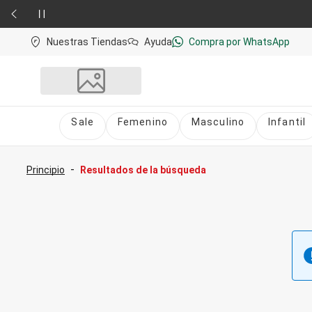
Nuestras Tiendas
Ayuda
Compra por WhatsApp
Sale
Femenino
Masculino
Infantil
Sale
nú
Sale Femenino
-
Principio
Resultados de la búsqueda
Sale Masculino
Sale Infantil
Todo en Sale
Femenino
Vestidos
Largo
Corto y Medio
Bermudas y Shorts
Bermuda
Deportivo
Jean