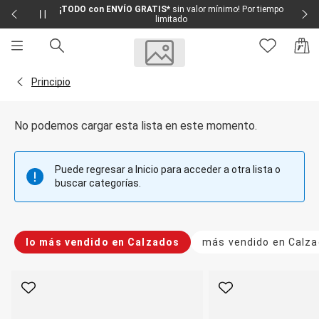
¡TODO con ENVÍO GRATIS*
sin valor mínimo! Por tiempo
limitado
Sale
Sale Femenino
Volver a la página Principio
Principio
Sale Masculino
Sale Infantil
Todo en Sale
No podemos cargar esta lista en este momento.
Femenino
Vestidos
Largo
Puede regresar a Inicio para acceder a otra lista o
Corto y Medio
buscar categorías.
Bermudas y Shorts
Bermuda
Deportivo
Jean
lo más vendido en Calzados
más vendido en Calz
Shorts
Social
Blusas y Remera
Body
Favorito
Favorito
Cropped
Deportivo