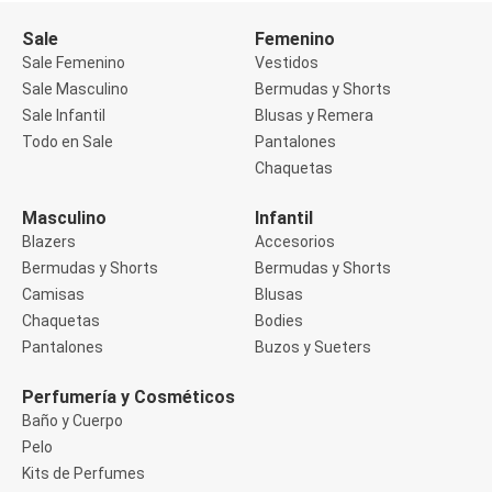
Buzos
Sale
Femenino
Sueters
Camisas
Sale Femenino
Vestidos
Manga 3/4
Sale Masculino
Bermudas y Shorts
Manga Corta
Sale Infantil
Blusas y Remera
Manga Larga
Todo en Sale
Pantalones
Sin Manga
Deportivo
Chaquetas
Accesorios deportivos
Bermudas y Shorts
Masculino
Infantil
Blusas y Remeras
Blazers
Accesorios
Chaquetas y Sacos
Musculosa
Bermudas y Shorts
Bermudas y Shorts
Pantalones
Camisas
Blusas
Tops
Chaquetas
Bodies
Jeans
Pantalones
Buzos y Sueters
Lencería
Bombachas
Portaligas
Perfumería y Cosméticos
Corset y Camisetes
Baño y Cuerpo
Medias
Pelo
Modeladores y Reductores
Kits de Perfumes
Plus Size