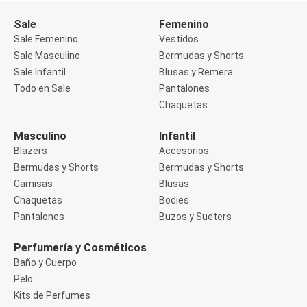
Buzos
Sale
Femenino
Sueters
Camisas
Sale Femenino
Vestidos
Manga 3/4
Sale Masculino
Bermudas y Shorts
Manga Corta
Sale Infantil
Blusas y Remera
Manga Larga
Todo en Sale
Pantalones
Sin Manga
Deportivo
Chaquetas
Accesorios deportivos
Bermudas y Shorts
Masculino
Infantil
Blusas y Remeras
Blazers
Accesorios
Chaquetas y Sacos
Musculosa
Bermudas y Shorts
Bermudas y Shorts
Pantalones
Camisas
Blusas
Tops
Chaquetas
Bodies
Jeans
Pantalones
Buzos y Sueters
Lencería
Bombachas
Portaligas
Perfumería y Cosméticos
Corset y Camisetes
Baño y Cuerpo
Medias
Pelo
Modeladores y Reductores
Kits de Perfumes
Plus Size