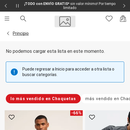
¡TODO con ENVÍO GRATIS*
sin valor mínimo! Por tiempo
limitado
Sale
Sale Femenino
Volver a la página Principio
Principio
Sale Masculino
Sale Infantil
Todo en Sale
No podemos cargar esta lista en este momento.
Femenino
Vestidos
Largo
Puede regresar a Inicio para acceder a otra lista o
Corto y Medio
buscar categorías.
Bermudas y Shorts
Bermuda
Deportivo
Jean
lo más vendido en Chaquetas
más vendido en Cha
Shorts
Social
Blusas y Remera
-
66
%
Body
Favorito
Favorito
Cropped
Deportivo