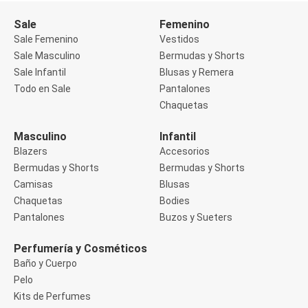
Buzos
Sale
Femenino
Sueters
Camisas
Sale Femenino
Vestidos
Manga 3/4
Sale Masculino
Bermudas y Shorts
Manga Corta
Sale Infantil
Blusas y Remera
Manga Larga
Todo en Sale
Pantalones
Sin Manga
Deportivo
Chaquetas
Accesorios deportivos
Bermudas y Shorts
Masculino
Infantil
Blusas y Remeras
Blazers
Accesorios
Chaquetas y Sacos
Musculosa
Bermudas y Shorts
Bermudas y Shorts
Pantalones
Camisas
Blusas
Tops
Chaquetas
Bodies
Jeans
Pantalones
Buzos y Sueters
Lencería
Bombachas
Portaligas
Perfumería y Cosméticos
Corset y Camisetes
Baño y Cuerpo
Medias
Pelo
Modeladores y Reductores
Kits de Perfumes
Plus Size