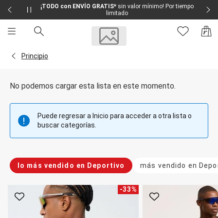
¡TODO con ENVÍO GRATIS*
sin valor mínimo! Por tiempo
limitado
Sale
Sale Femenino
Volver a la página Principio
Principio
Sale Masculino
Sale Infantil
Todo en Sale
No podemos cargar esta lista en este momento.
Femenino
Vestidos
Largo
Puede regresar a Inicio para acceder a otra lista o
Corto y Medio
buscar categorías.
Bermudas y Shorts
Bermuda
Deportivo
Jean
lo más vendido en Deportivo
más vendido en Depo
Shorts
Social
Blusas y Remera
-
33
%
Body
Favorito
Favorito
Cropped
Deportivo