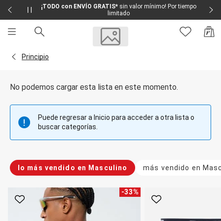
¡TODO con ENVÍO GRATIS*
sin valor mínimo! Por tiempo
limitado
Sale
Sale Femenino
Volver a la página Principio
Principio
Sale Masculino
Sale Infantil
Todo en Sale
No podemos cargar esta lista en este momento.
Femenino
Vestidos
Largo
Puede regresar a Inicio para acceder a otra lista o
Corto y Medio
buscar categorías.
Bermudas y Shorts
Bermuda
Deportivo
Jean
lo más vendido en Masculino
más vendido en Masc
Shorts
Social
Blusas y Remera
-
33
%
Body
Favorito
Favorito
Cropped
Deportivo