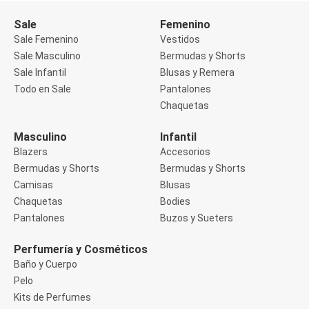
Buzos
Sale
Femenino
Sueters
Camisas
Sale Femenino
Vestidos
Manga 3/4
Sale Masculino
Bermudas y Shorts
Manga Corta
Sale Infantil
Blusas y Remera
Manga Larga
Todo en Sale
Pantalones
Sin Manga
Deportivo
Chaquetas
Accesorios deportivos
Bermudas y Shorts
Masculino
Infantil
Blusas y Remeras
Blazers
Accesorios
Chaquetas y Sacos
Musculosa
Bermudas y Shorts
Bermudas y Shorts
Pantalones
Camisas
Blusas
Tops
Chaquetas
Bodies
Jeans
Pantalones
Buzos y Sueters
Lencería
Bombachas
Portaligas
Perfumería y Cosméticos
Corset y Camisetes
Baño y Cuerpo
Medias
Pelo
Modeladores y Reductores
Kits de Perfumes
Plus Size