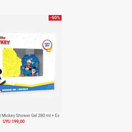
-
50
%
to
t Mickey Shower Gel 280 ml + Esponja
UYU 199,00