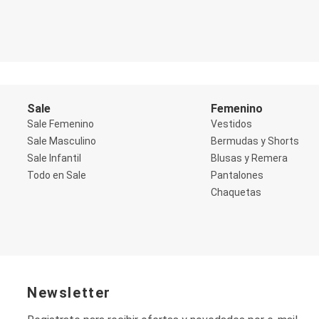
Blazers
Chaquetas
Chaquetas de punto
Saco liviano
Sacos de invierno
Trench Coats
Buzos y Sueters
Buzos
Sale
Femenino
Sueters
Sale Femenino
Vestidos
Camisas
Manga 3/4
Sale Masculino
Bermudas y Shorts
Manga Corta
Sale Infantil
Blusas y Remera
Manga Larga
Todo en Sale
Pantalones
Sin Manga
Chaquetas
Deportivo
Accesorios deportivos
Bermudas y Shorts
Blusas y Remeras
Chaquetas y Sacos
Musculosa
Pantalones
Tops
Newsletter
Jeans
Lencería