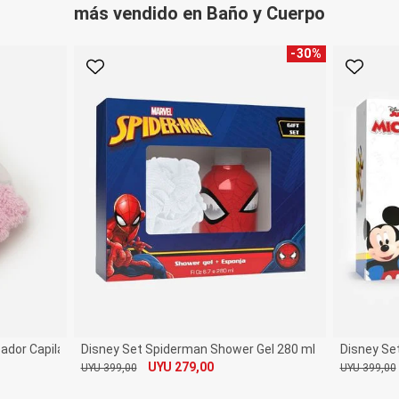
más vendido en Baño y Cuerpo
-
30
%
Favorito
Favori
eador Capilar Alchemia
Disney Set Spiderman Shower Gel 280 ml + Esponja
Disney Se
UYU 279,00
UYU 399,00
UYU 399,00
De
Por
De
Por