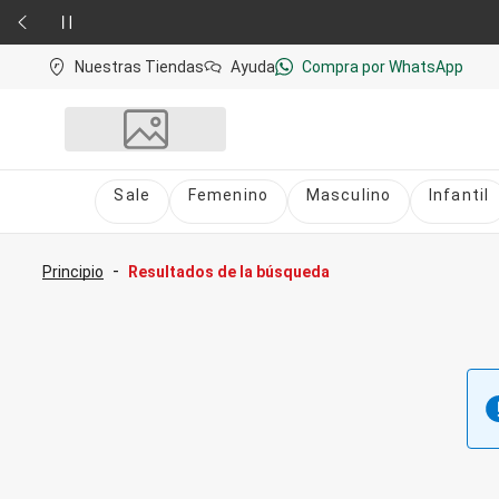
Nuestras Tiendas
Ayuda
Compra por WhatsApp
Sale
Femenino
Masculino
Infantil
Sale
nú
Sale Femenino
-
Principio
Resultados de la búsqueda
Sale Masculino
Sale Infantil
Todo en Sale
Femenino
Vestidos
Largo
Corto y Medio
Bermudas y Shorts
Bermuda
Deportivo
Jean